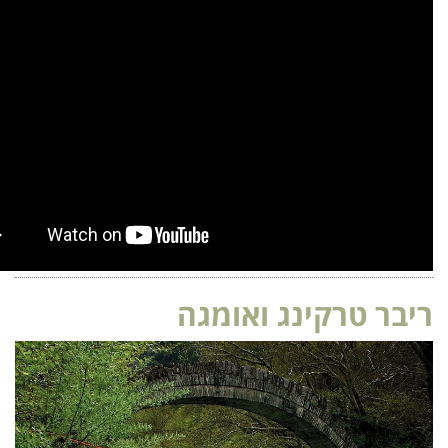
 טרקינג ואומגה