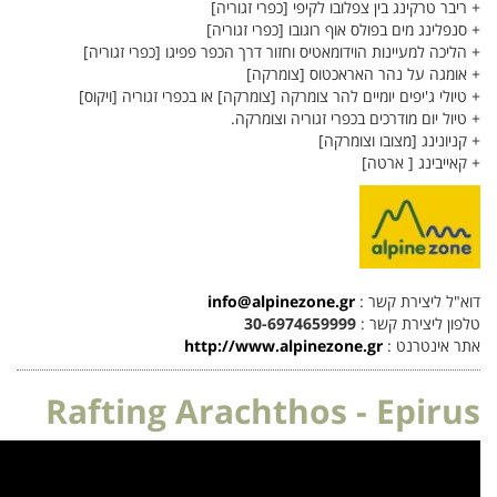
ינג בין צפלובו לקיפי [כפרי זגוריה]
מים בפולס אוף רוגובו [כפרי זגוריה]
עיינות הוידומאטיס וחזור דרך הכפר פפיגו [כפרי זגוריה]
על נהר האראכטוס [צומרקה]
יפים יומיים להר צומרקה [צומרקה] או בכפרי זגוריה [ויקוס]
 מודרכים בכפרי זגוריה וצומרקה.
 [מצובו וצומרקה]
ג [ ארטה]
ירת קשר :
info@alpinezone.gr
ירת קשר :
30-6974659999
רנט :
http://www.alpinezone.gr
Rafting Arachthos - Ep