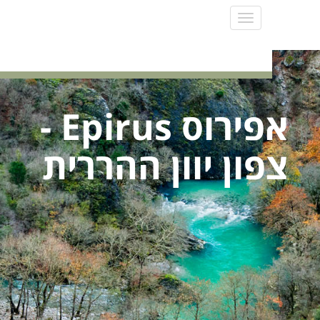
Toggle
navigation
אפירוס Epirus -
ון יוון ההררית