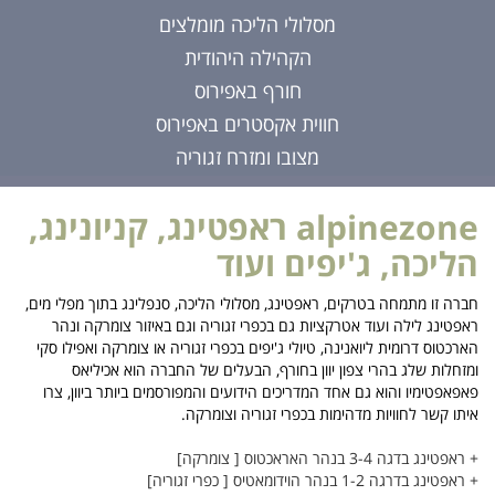
מסלולי הליכה מומלצים
הקהילה היהודית
חורף באפירוס
חווית אקסטרים באפירוס
מצובו ומזרח זגוריה
alpinezone ראפטינג, קניונינג,
ה, ג'יפים ועוד
תמחה בטרקים, ראפטינג, מסלולי הליכה, סנפלינג בתוך מפלי מים,
ילה ועוד אטרקציות גם בכפרי זגוריה וגם באיזור צומרקה ונהר
ומית ליואנינה, טיולי ג'יפים בכפרי זגוריה או צומרקה ואפילו סקי
לג בהרי צפון יוון בחורף, הבעלים של החברה הוא אכיליאס
ו והוא גם אחד המדריכים הידועים והמפורסמים ביותר ביוון, צרו
לחוויות מדהימות בכפרי זגוריה וצומרקה.
 האראכטוס [ צומרקה]
וידומאטיס [ כפרי זגוריה]