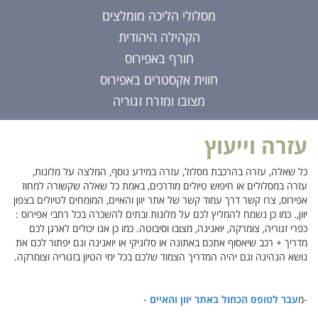
מסלולי הליכה מומלצים
הקהילה היהודית
חורף באפירוס
חווית אקסטרים באפירוס
מצובו ומזרח זגוריה
עזרה וייעוץ
כל שאלה, עזרה בהרכבת מסלול, עזרה במידע נוסף, המלצה על מלונות,
עזרה במסלולים או חיפוש טיולים מודרכים, באמת כל שאלה שקשורה למחוז
אפירוס, צרו קשר דרך עמוד קשר של אתר יוון והאיים, המומחים לטיולים בצפון
יוון,. כמו כן נשמח להמליץ לכם על מלונות ובתים להשכרה בכל רחבי אפירוס :
כפרי זגוריה, צומרקה, יואנינה, מצובו וסיבוטה. כמו כן אנו יכולים לארגן לכם
מדריך + רכב שיאסוף אתכם באתונה או סלוניקי או יואנינה וגם יפתור לכם את
נושא הנהיגה וגם יהיה המדריך הצמוד שלכם בכל ימי הטיון בזגוריה וצומרקה.
-מ
עבר לטופס הכחול באתר יוון והאיים
-