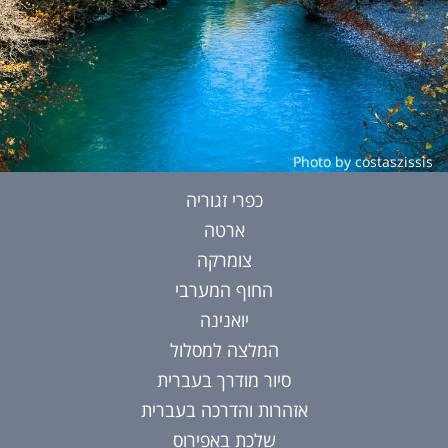
Photo by costaszissis
כפרי זגוריה
ארטה
צומרקה
החוף המערבי
יואנינה
המלצה למסלול
סיור מודרך בעברית
אזהרות והדרכה בעברית
שלכת באפירוס