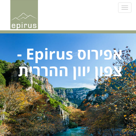
Toggle
navigation
אפירוס Epirus -
צפון יוון ההררית