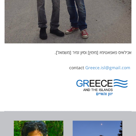
אכילאיס פאפאטימיו [מימין] וסיון זמיר [משמאל].
Greece.isl@gmail.com
contact