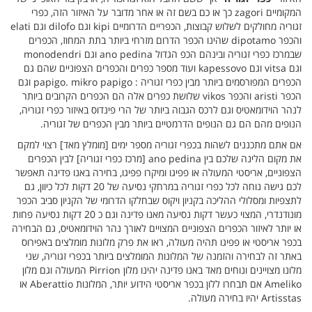
המקומיים zagori כך או כם בשם זה או אחר מדובר על האיזור הזה, כפרי
זגוריה מחולקים לשלוש קבוצות, הכפריים הדרומיים kipi וגם dilofo וגם elati
והכפר dipotamo שהינו הכפר הדרום מזרחי ביותר בתת המחוז, הכפרים
שבמרכז כפרי זגוריה ובינהם הכפ הגדול ano pedina וגם monodendri
וגם vitsa וגם kapessovo ועוד מספר כפרים והכפרים הצפוניים שהם גם
הכפרים המפורסמים ביותר מבין כפרי זגוריה : papigo. mikro papigo וגם
הכפר aristi והכפר vikos שלושת כפרים אלה הם הכפרים הקרובים ביותר
לנהר הוידומאטיס וגם לרכס הגבוה ביותר של הרי פינדוס באיזור כפרי זגוריה,
הנופים מהם הם גם הנופים הדרמטיים ביותר מבין הכפרים של זגוריה.
אם אתם מתכננים לשהות בכפרי זגוריה מספר ימים [מומלץ מאד] רצוי למקם
את מקום הלינה שלכם בין ano pedina [מרכז כפרי זגוריה] לבין הכפרים
הצפוניים, אריסטי המעולה או פפיגו ומיקרו פפיגו, בחירה באנו פדינה תאפשר
לכם גישה נוחה לכל כפרי זגוריה במרחקי נסיעה של 20 דקות לכל כיוון, גם
לתצפיות ומסלולי ההליכה בקניון ויקוס שבחלקו הדרומי של הקניון סביב הכפר
מונודנדרי, המצוי כעשר דקות נסיעה מאנו פדינה וגם כ 20 דקות נסיעה פחות
או יותר לאיזור הכפרים הצפוניים המצויים לאורך נהר הוידומאטיס, גם הבחירה
בכפר אריסטי או פפיגו תהיה מעולה, ראו את פרק מלונות מומלצים באפירוס
באתר זה לבחירה והזמנה של המלונות המומלצים ביותר בכפרי זגוריה, שני
מלונו מצויינים ונוחים מאד באנו פדינה יהינו מלון Pirrion המעולה וגם מלון
Ameliko אם תבחרו ללון בכפר אריסטי הידוע יותר, המלונות Aberattio או
Artisstas יהיו בחירה מעולה.