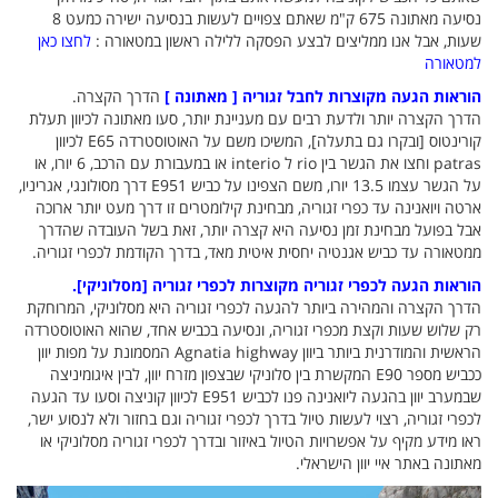
נסיעה מאתונה 675 ק"מ שאתם צפויים לעשות בנסיעה ישירה כמעט 8
שעות, אבל אנו ממליצים לבצע הפסקה ללילה ראשון במטאורה :
לחצו כאן
למטאורה
הוראות הגעה מקוצרות לחבל זגוריה [ מאתונה ]
הדרך הקצרה.
הדרך הקצרה יותר ולדעת רבים עם מעניינת יותר, סעו מאתונה לכיוון תעלת
קורינטוס [ובקרו גם בתעלה], המשיכו משם על האוטוסטרדה E65 לכיוון
patras וחצו את הגשר בין rio ל interio או במעבורת עם הרכב, 6 יורו, או
על הגשר עצמו 13.5 יורו, משם הצפינו על כביש E951 דרך מסולונגי, אגריניו,
ארטה ויואנינה עד כפרי זגוריה, מבחינת קילומטרים זו דרך מעט יותר ארוכה
אבל בפועל מבחינת זמן נסיעה היא קצרה יותר, זאת בשל העובדה שהדרך
ממטאורה עד כביש אגנטיה יחסית איטית מאד, בדרך הקודמת לכפרי זגוריה.
הוראות הגעה לכפרי זגוריה מקוצרות לכפרי זגוריה [מסלוניקי].
הדרך הקצרה והמהירה ביותר להגעה לכפרי זגוריה היא מסלוניקי, המרוחקת
רק שלוש שעות וקצת מכפרי זגוריה, ונסיעה בכביש אחד, שהוא האוטוסטרדה
הראשית והמודרנית ביותר ביוון Agnatia highway המסמונת על מפות יוון
ככביש מספר E90 המקשרת בין סלוניקי שבצפון מזרח יוון, לבין איגומיניצה
שבמערב יוון בהגעה ליואנינה פנו לכביש E951 לכיוון קוניצה וסעו עד הגעה
לכפרי זגוריה, רצוי לעשות טיול בדרך לכפרי זגוריה וגם בחזור ולא לנסוע ישר,
ראו מידע מקיף על אפשרויות הטיול באיזור ובדרך לכפרי זגוריה מסלוניקי או
מאתונה באתר איי יוון הישראלי.