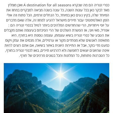
כפרי זגוריה הם מה שנקרא
A destination for all seasons ואכן מומלץ
מאד לבקר כאן בכל עונות השנה, כל עונה בשנה מביאה למבקרים במחוז את
המיוחד שלה, בקיץ נעים כאן במיוחד, כל הנחלים זורמים, הכל פתוח וזה אולי
הזמן האולטימטיבי עבור תיירים מישראל להגיע למחוז זה, אלה שאם מדברים
על יופי וייחודיות, הרי שהחודשים המלהיבים ביותר לטיול בכפרי זגוריה הם :
אפריל, מאי ויוני, אז הפשרת השלגים של הרי הפינדוס בעיצומה ואתם מקבלים
את הטבע של כפרי זגוריה בשיא עוצמתו, עוצמה נוספת היא בחורף, היא
מתאימה לאנשים שלא מפחדים מקור או ערפילים, אלה מכסים את עמק ויקוס
כמעט מדי בוקר, אבל אז התיירות היוונית באיזור בשיאה, אם אתם רוצים להיות
איפה שהיוונים יוצאים לחופשה ולא להרגיש תיירים, בואו לכפרי זגוריה בחורף,
כל הטברנות פתוחות, כל המלונות והכל בגוונים מרהיבים של חורף.