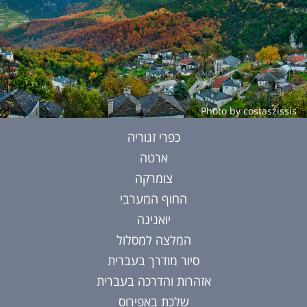
Photo by costaszissis
כפרי זגוריה
ארטה
צומרקה
החוף המערבי
יואנינה
המלצה למסלול
סיור מודרך בעברית
אזהרות והדרכה בעברית
שלכת באפירוס