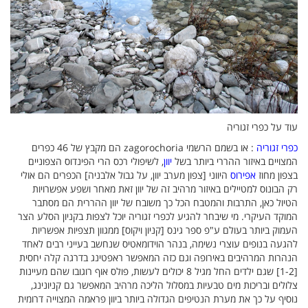
עוד על כפרי זגוריה
כפרי זגוריה
: או בשמם הרשמי zagorochoria הם מקבץ של 46 כפרים
המצויים באיזור ההררי ביותר בשל
יוון
, לשיפולי רכס הרי הפינדוס הצפוניים
בצפון מחוז
אפירוס
היווני [צפון מערב יוון, על גבול אלבניה] הכפרים הם אולי
רק הבונוס למטיילים באיזור מרהיב זה של יוון זאת מאחר ושפע אפשרויות
הטיול כאן, התרבות והמטבח הכל כך משובח של יוון ההררית הם מסתבר
המוקד העיקרי. מי שיבחר להגיע לכפרי זגוריה יוכל לצפות בקניון הסלע הצר
העמוק ביותר בעולם ע"פ ספר גינס [קניון ויקוס] ממגוון תצפיות אפשריות
להגעה בנופים עוצרי נשימה, בנהר הוידומאטיס שנחשב בעייני רבים לאחד
הנהרות המרהיבים באירופה וגם כזה המאפשר ראפטינג בדרגה קלה יחסית
[1-2] שגם ילדים החל מגיל 8 יכולים לעשות, פולס אוף רוגובו שהם מעיינות
צלולים ובריכות מים טבעיות במסלול הליכה מרהיב המאפשר גם קניונינג,
נוסיף על כך את מערת הנטיפים הגדולה ביותר ביוון פראמה המצוייה דרומית