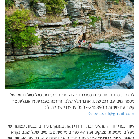
להזמנת סיורים מודרכים בכפרי זגוריה וצומרקה בעברית טיול טיול בוטיק של
מספר ימים עם רכב שלנו, ארגון מלא שלנו והדרכה בעברית או אנגלית צרו
קשר עם סיון זמיר 0507-245890 או צרו קשר למייל :
Greece.isl@gmail.com
איזור כפרי זגוריה מתאפיין בתווי הררי מאד, בעמקים פוריים ובכמות עצומה של
מפלים, מעיינות, מצוקים ועוד 47 כפרים מקסימים ביופיים שעל שמם נקרא
האיזור "
כפרי זגוריה
" אף ששם החבל הוא זגורוכוריה, או בקיצור האופייני של