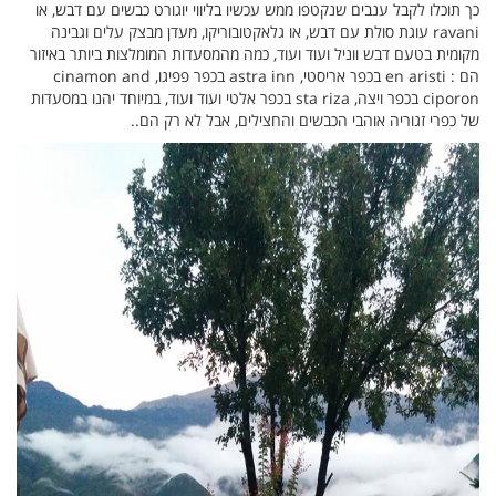
כך תוכלו לקבל ענבים שנקטפו ממש עכשיו בליווי יוגורט כבשים עם דבש, או
ravani עוגת סולת עם דבש, או גלאקטובוריקו, מעדן מבצק עלים וגבינה
מקומית בטעם דבש ווניל ועוד ועוד, כמה מהמסעדות המומלצות ביותר באיזור
הם : en aristi בכפר אריסטי, astra inn בכפר פפיגו, cinamon and
ciporon בכפר ויצה, sta riza בכפר אלטי ועוד ועוד, במיוחד יהנו במסעדות
של כפרי זגוריה אוהבי הכבשים והחצילים, אבל לא רק הם..