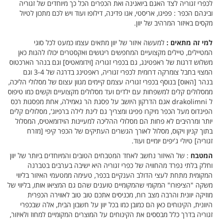
לכפרי זגוריה לצד האגם ביואנינה ואת הכפרים הכל כך מיוחדים של זגוריה
ובינהם הכפר : פפיגו, אריסטי, אנו פדינה, דילופו ועוד ויש לכם מתכון לטיול
מקסים באיזור המרהיב של יוון.
למי זה מתאים :
למעשה איזור של יוון מתאים עצמו כמעט לכל סוגי
המטיילים, טיילים מקצועיים המחפשים ריגושים ואקסטרים יכולו להנות כאן
משלוש דרגות של ראפטינג, גם בכפרי זגוריה [וידומאטיס] וגם בנהר הארכטוס
המצוי בחבל צומרקה דרומית לכפרי זגוריה, ראפטינג בדרגה של 3-4 וגם
בנהר [האוס] בנוסף בכפרי זגוריה עצמם קיימים מגוון עצום של מסלולי הליכה,
ממסלולים קלים למשפחות עם ילדים ועד מסלולים מקצועיים וקשים כמו טיפוס
ל drakolimni אגם הדרקון היושב על פסגת הר גאמילה, אחת מפסגות רכס
הפינדוס מעל הכפר מיקרו פפיגו ומצריך גם לינת לילה ברפיוג', מסלולים קלים
יותר ומרהיבים לא פחות הם מסלולי ההליכה למעיינות הוידומאטיס, המסלול
בתוך קניון ויקוס, מסלול לאורך הגשרים העתיקים של הכפר קיפי [מזרח
זגוריה] טיולי ג'יפים יומיים ועוד.
המטבח
: של האיזור נחשב לאחד המטבחים הטובים והמיוחדים ביותר של יוון
וחלק בלתי נפרד מהחוויה של כפרי זגוריה היא ישיבה בערבים בטברנה
המקומית מתחת לעצי הדולב הענקיים בכפר, טעימה ממטעמי האיזור בליווי
משקה "הציפורו" המקומי שהמקומיים טוענים שהם גם המציאו אותו, בליווי של
מוזיקה יוונית והרבה מצב רוח, מכניסים אתכם טוב טוב לאווירה הכפרית
היוונית, הקינוחים כאן הם כמובן כמו בכל יוון על חשבון הבית, אלה שבכפרי
זגוריה בדרך כלל מבססים את הקינוחים על המוצרים המקומיים למחוז ולאיזור,