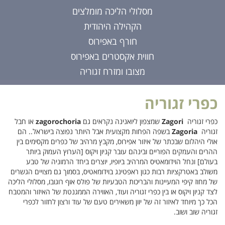
מסלולי הליכה מומלצים
הקהילה היהודית
חורף באפירוס
חווית אקסטרים באפירוס
מצובו ומזרח זגוריה
כפרי זגוריה
כפרי זגוריה
Zagori
שמצפון ליואנינה נקראים גם
zagorochoria
או חבל
זגוריה
Zagoria
בשפה הפחות מקצועית אבל היותר נפוצה בישראל.. הם
אולי היהלום שבכתר של איזור אפירוס, מקבץ מרהיב של כפרים מקסימים בין
ההרים והעמקים הפוריים ובינהם עובר קניון ויקוס [הערוץ העמוק ביותר
בעולם] ונחל הוידומאטיס המרהיב ביופיו, יוצרים ביחד הרמוניה של טבע
משולב באטרקציות רבות כגון ראפטינג בוידומאטיס, בסמוך גם מצויים הגשרים
של מחוז קיפי המעיינות והבריכות הטבעיות של פולס אוף רוגובו, מסלולי הליכה
לצד קניון ויקוס או בין כפרי זגוריה ועוד, האווירה הממגנטת של האיזור והמטבח
הכל כך מיוחד לאיזור זה של יוון משאירים טעם של עוד ורצון לחזור לכפרי
זגוריה שוב ושוב.