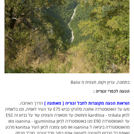
בתמונה, ערוץ ויקוס, תצפית מ Baloi
הגעה לכפרי זגוריה :
הוראות הגעה מקוצרות לחבל זגוריה [ מאתונה ]
הדרך הארוכה.
סעו על האוטוסטרדה אתונה סלוניקי כביש E75 עד העיר לאמיה, פנו בלאמיה
לכיוון karditsa - trikala והמשיכו עד מטאורה והצפינו עוד על כביש זה E92
עד האוטוסטרדה E90 פנו באוטוסטרדה לכיוון ioanina - iguminitsa צאו
מהאוטוסטרדה ביציאה ל ioanina ואז סעו צפונה לכיוון העיר konitsa מרגע
שאתם כל הכביש לקוניצה למעשה אתם בתוך חבל זגוריה, סה"כ מרחק