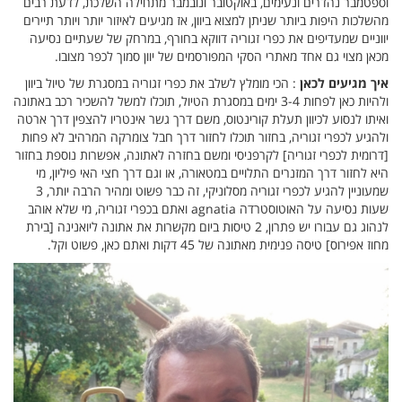
וספטמבר נהדרים ונעימים, באוקטובר ונובמבר מתחילה השלכת, לדעת רבים
מהשלכות היפות ביותר שניתן למצוא ביוון, אז מגיעים לאיזור יותר ויותר תיירים
יווניים שמעדיפים את כפרי זגוריה דווקא בחורף, במרחק של שעתיים נסיעה
מכאן מצוי גם אחד מאתרי הסקי המפורסמים של יוון סמוך לכפר מצובו.
איך מגיעים לכאן
: הכי מומלץ לשלב את כפרי זגוריה במסגרת של טיול ביוון
ולהיות כאן לפחות 3-4 ימים במסגרת הטיול, תוכלו למשל להשכיר רכב באתונה
ואיתו לנסוע לכיוון תעלת קורינטוס, משם דרך גשר אינטריו להצפין דרך ארטה
ולהגיע לכפרי זגוריה, בחזור תוכלו לחזור דרך חבל צומרקה המרהיב לא פחות
[דרומית לכפרי זגוריה] לקרפניסי ומשם בחזרה לאתונה, אפשרות נוספת בחזור
היא לחזור דרך המזנרים התלויים במטאורה, או וגם דרך חצי האי פיליון, מי
שמעוניין להגיע לכפרי זגוריה מסלוניקי, זה כבר פשוט ומהיר הרבה יותר, 3
שעות נסיעה על האוטוסטרדה agnatia ואתם בכפרי זגוריה, מי שלא אוהב
לנהוג גם עבורו יש פתרון, 2 טיסות ביום מקשרות את אתונה ליואנינה [בירת
מחוז אפירוס] טיסה פנימית מאתונה של 45 דקות ואתם כאן, פשוט וקל.