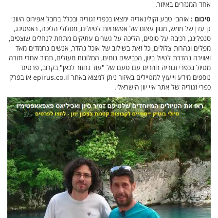
אחד המנזרים באיזור.
סיכום :
אוהבי טבע וקולינאריה ימצאו בכפרי זגוריה ובכלל בחבל אפירוס היווני
גן עדן של ממש, מגוון עצום של אפשרויות לטיולים, מסלולי הליכה, ראפטינג,
סנפלינג, רכיבה על סוסים, הליכה על גשרים עתיקים מתחת לנחלים שוצפים,
מפלים ונהרות צלולים, כל זאת בשילוב של אוכל נהדר, אנשים נחמדים מאד
ואווירה נהדרת לטיול ביוון, הכבישים נוחים, המלונות מעולים, תמיד אחרי חזרה
מטיול בכפרי זגוריה חוזרים עם טעם של "עוד נחזור לכאן" בקרוב, פרטים
נוספים מידע וייעוץ למטיילים באיזור ניתן למצוא באתר epirus.co.il או בפרק
כפרי זגוריה של אתר איי יוון הישראלי.