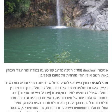
איליוכורי iliochori מסלול הליכה מרהיב של כשעה במזרח זגוריה.ליד הכפרון
באותו השם
איליוחורי מזרחית מקפסובו וצפלובו.
מתי להגיע
: הזמן האידיאלי להגיע לטיול או חופשה בכפרי זגוריה הוא באביב
ובקיץ, הפשרת השלגים מרכס הפינדוס מתחילה בתחילת בסוף חודש מרץ
ותחילת אפריל ומי שיגיע לאיזור בתקופה זו [אפריל, מאי עד סוף יוני] יזכה
בכמויות הגדולות ביותר של מים בנחלים, במעיינות ובמפלים וגם במזג אוויר
נפלא ביום ובלילה, בנוסף על כך מאחר ולא מדובר בשיא העונה, מחירי
המלונות זולים משמעותית משיא עונת התיירות, גם החודשים יולי, אוגוסט