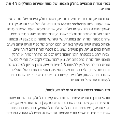
כפרי זגוריה המצויים בחלק הצפוני של מחוז אפירוס מחולקים ל 4 תת
אזורים.
מזרח זגוריה, מרכז זגוריה ומערב זגוריה, כאשר בחלק הצפוני של זגוריה מצוי
אזור העונה לשם Masterochoria שגם הוא חלק של כפרי זגוריה אך גם
משוייך ליחידה המוניציפלית של קוניצה, שהיא למעשה העיר הצפון מערבית
ביותר של יוון, אחריה יוון גובלת באלבניה, לרוב מטיילים שזה הטיול הראשון
שלהם בכפרי זגוריה והם במסגרת של טיול של מספר ימים בצפון יוון ובמחוז
אפירוס בפרט יטיילו בעיקר באזורים המפורסמים של כפרי זגוריה שהם מערב
זגוריה ומרכז זגוריה, רק מטיילים שמגיעים לכפרי זגוריה לרוב ליותר ימים,
יצליחו להגיע במסגרת הזמן העומד לרשותכם גם למזרח זגוריה או לחלק
הצפוני של זגוריה ולמסטרוכוריה, ניצן לומר שבכדי לקבל את ההי לייטס של
זגוריה רצוי להגיע לכאן ללפחות 2-3 ימים מלאים, כמובן שניתן לטייל כאן גם
יותר משבועיים, תלוי ברצונות של המטיילים, באופי ודרגות מסלולי ההליכה
שהם רוצים לעשות, אולי באטרקציות כמו ראפטינג או קניונינג שהם רוצים
לעשות ובעוד שלל פרמטרים.
מזג האוויר בכפרי זגוריה ומתי להגיע לטייל.
חודשי החורף בזגוריה עשויים להיות מעט קשוחים לחלק מכם למרות שהם
מרהיבים ממש, שלג מכסה את רכס הר אסטרקה [ ההר המרכזי שמקיף את
כפרי זגוריה ] יש זרימה רבה בכל הנחלים וכל האפיקים ובמעט המסעדות
שפחותות מכינים מאכלי חורף טעימים, עם זאת זה ממש לא העונה המרכזית